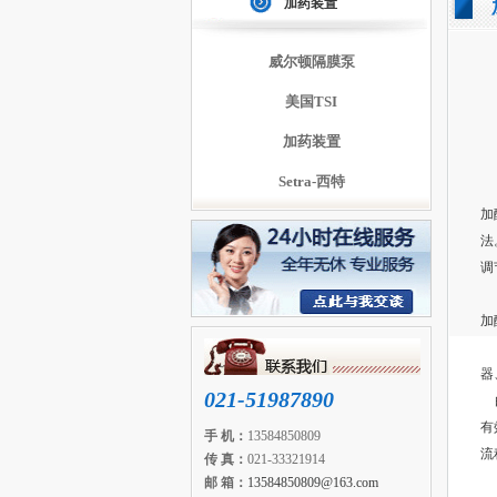
加药装置
威尔顿隔膜泵
美国TSI
加药装置
Setra-西特
加
法
调
加
加
器
021-51987890
由
有
手 机：
13584850809
流
传 真：
021-33321914
本
邮 箱：
13584850809@163.com