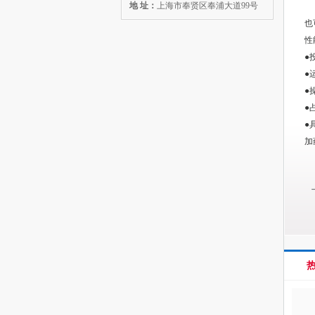
地 址：
上海市奉贤区奉浦大道99号
固
也
性
●
●
●
●
●
加
火