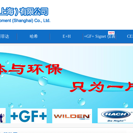
斯菲达
哈希
E+H
+GF+ Signet 仪表
CE