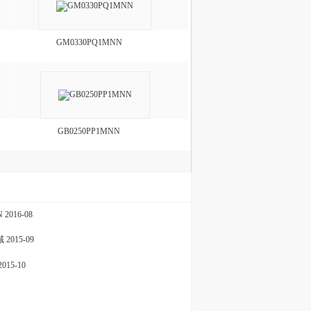
GM0330PQ1MNN
GB0250PP1MNN
N
2016-08
域
2015-09
2015-10