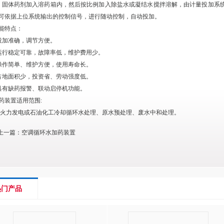
体药剂加入溶药箱内，然后按比例加入除盐水或凝结水搅拌溶解，由计量投加系统
可依据上位系统输出的控制信号，进行随动控制，自动投加。
能特点：
投加准确，调节方便。
运行稳定可靠，故障率低，维护费用少。
操作简单、维护方便，使用寿命长。
占地面积少，投资省、劳动强度低。
具有缺药报警、联动启停机功能。
药装置适用范围:
力发电或石油化工冷却循环水处理、原水预处理、废水中和处理。
上一篇：
空调循环水加药装置
热门产品