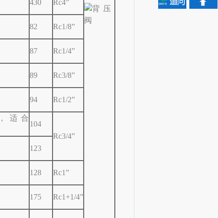
430
Rc4”
82
Rc1/8”
87
Rc1/4”
89
Rc3/8”
94
Rc1/2”
体，适合
104
Rc3/4”
123
128
Rc1”
175
Rc1+1/4”