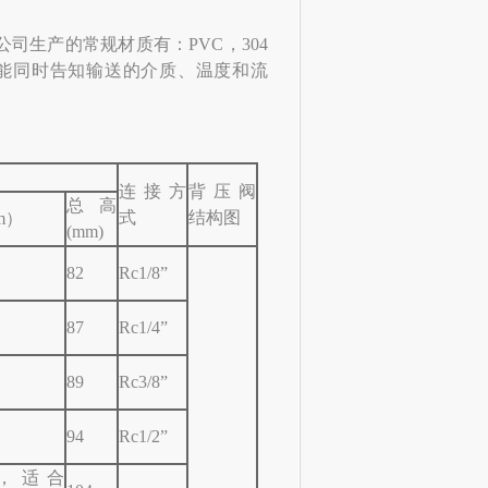
公司生产的常规材质有：PVC，304
好能同时告知输送的介质、温度和流
连接方
背压阀
总高
式
结构图
m）
(mm)
82
Rc1/8”
87
Rc1/4”
89
Rc3/8”
94
Rc1/2”
体，适合