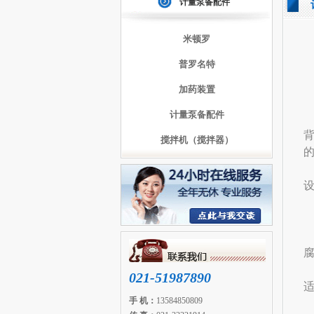
计量泵备配件
米顿罗
普罗名特
加药装置
计量泵备配件
搅拌机（搅拌器）
021-51987890
适
手 机：
13584850809