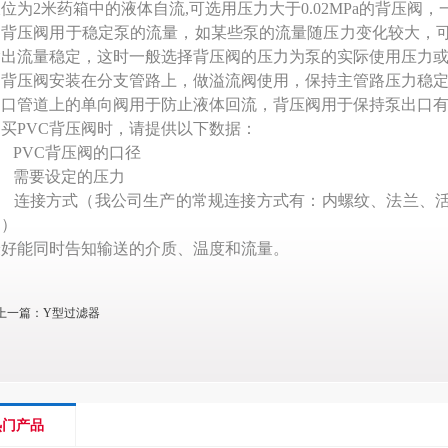
位为2米药箱中的液体自流,可选用压力大于0.02MPa的背压阀，一
2: 背压阀用于稳定泵的流量，如某些泵的流量随压力变化较大，
输出流量稳定，这时一般选择背压阀的压力为泵的实际使用压力
: 背压阀安装在分支管路上，做溢流阀使用，保持主管路压力稳
出口管道上的单向阀用于防止液体回流，背压阀用于保持泵出口
购买PVC背压阀时，请提供以下数据：
、 PVC背压阀的口径
、 需要设定的压力
3、 连接方式（我公司生产的常规连接方式有：内螺纹、法兰、
明）
最好能同时告知输送的介质、温度和流量。
上一篇：
Y型过滤器
热门产品