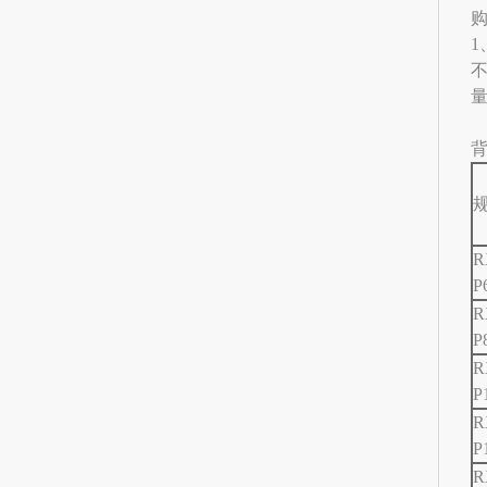
1
R
P
R
P
R
P
R
P
R