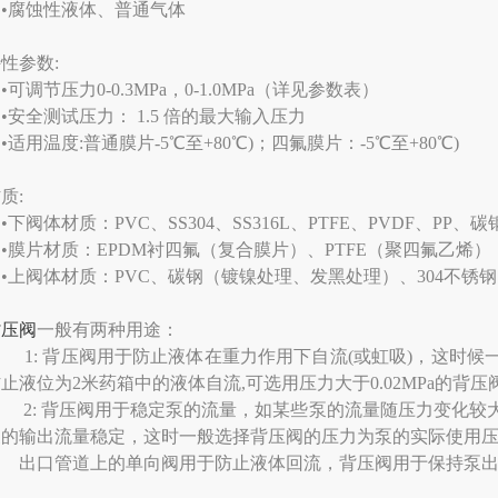
•腐蚀性液体、普通气体
性参数:
可调节压力0-0.3MPa，0-1.0MPa（详见参数表）
安全测试压力： 1.5 倍的最大输入压力
适用温度:普通膜片-5℃至+80℃)；四氟膜片：-5℃至+80℃)
质:
下阀体材质：PVC、SS304、SS316L、PTFE、PVDF、PP
膜片材质：EPDM衬四氟（复合膜片）、PTFE（聚四氟乙烯）
上阀体材质：PVC、碳钢（镀镍处理、发黑处理）、304不锈钢、
背压阀
一般有两种用途：
1: 背压阀用于防止液体在重力作用下自流(或虹吸)，这时候
止液位为2米药箱中的液体自流,可选用压力大于0.02MPa的背压阀
2: 背压阀用于稳定泵的流量，如某些泵的流量随压力变化较
泵的输出流量稳定，这时一般选择背压阀的压力为泵的实际使用
出口管道上的单向阀用于防止液体回流，背压阀用于保持泵出