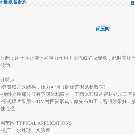
计量泵备配件
背压阀
背压阀：用于防止液体在重力作用下自流或虹吸现象，此时背压
的波动。
设计特点
•弹簧膜片式结构，压力可调（调压范围见参数表）
•接触介质部分只有下阀体和膜片，下阀体和膜片密封处加工有
•常规膜片采用EPDM衬四氟形式，做夹布加工，密封效果好，
腐蚀性强
用范围 TYPICAL APPLICATIONS
•化工、水处理、实验室