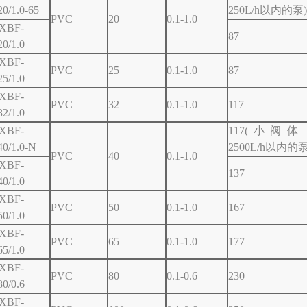
20/1.0-65
250L/h以内的泵)
PVC
20
0.1-1.0
XBF-
87
20/1.0
XBF-
PVC
25
0.1-1.0
87
25/1.0
XBF-
PVC
32
0.1-1.0
117
32/1.0
XBF-
117(小阀
40/1.0-N
2500L/h以内的泵
PVC
40
0.1-1.0
XBF-
137
40/1.0
XBF-
PVC
50
0.1-1.0
167
50/1.0
XBF-
PVC
65
0.1-1.0
177
65/1.0
XBF-
PVC
80
0.1-0.6
230
80/0.6
XBF-