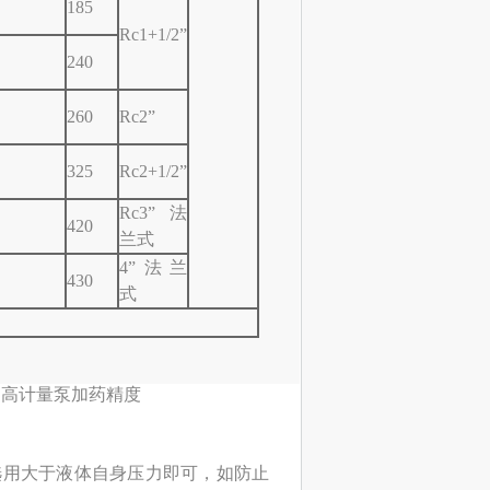
185
Rc1+1/2”
240
260
Rc2”
325
Rc2+1/2”
Rc3”法
420
兰式
4”法兰
430
式
提高计量泵加药精度
般选用大于液体自身压力即可，如防止