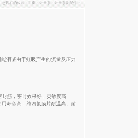
您现在的位置：
主页
>
计量泵
>
计量泵备配件
>
阀能消减由于虹吸产生的流量及压力
密封筋，密封效果好，灵敏度高
使用寿命高；纯四氟膜片耐温高、耐