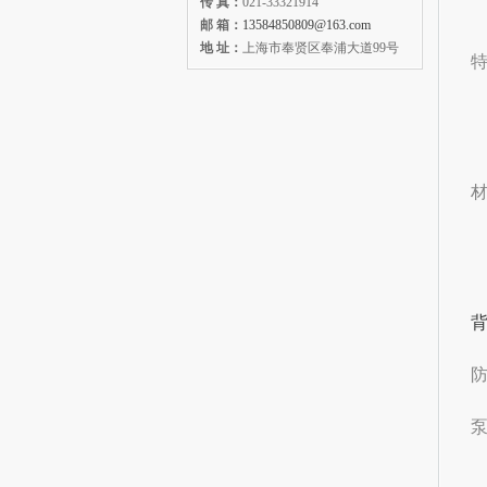
传 真：
021-33321914
邮 箱：
13584850809@163.com
地 址：
上海市奉贤区奉浦大道99号
特
•
•
•
材
•
•
•
防