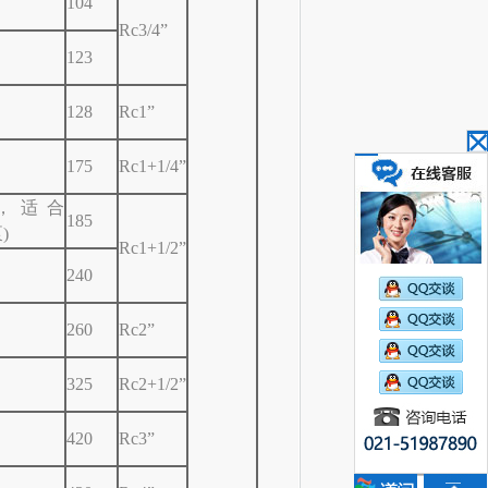
104
Rc3/4”
123
128
Rc1”
175
Rc1+1/4”
体，适合
185
)
Rc1+1/2”
240
260
Rc2”
325
Rc2+1/2”
420
Rc3”