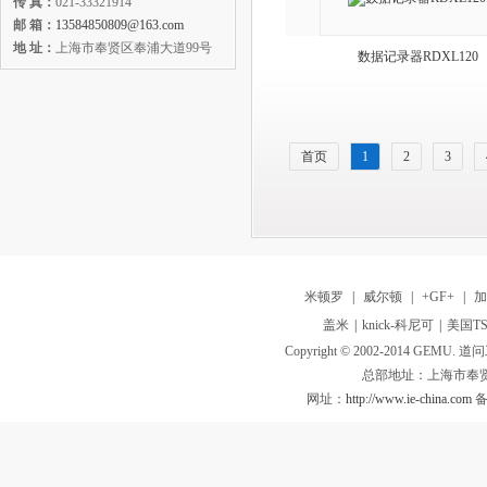
传 真：
021-33321914
邮 箱：
13584850809@163.com
地 址：
上海市奉贤区奉浦大道99号
数据记录器RDXL120
首页
1
2
3
米顿罗
|
威尔顿
|
+GF+
|
盖米
|
knick-科尼可
|
美国TS
Copyright © 2002-2014 GEMU. 道问工业
总部地址：上海市奉贤
网址：
http://www.ie-china.com
备