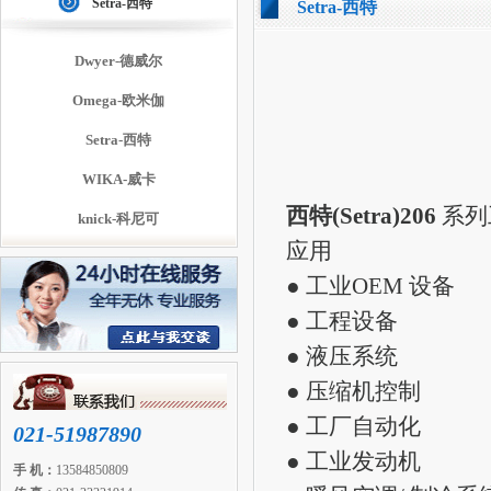
Setra-西特
Setra-西特
Dwyer-德威尔
Omega-欧米伽
Setra-西特
WIKA-威卡
西特(Setra)206
系列
knick-科尼可
应用
● 工业OEM 设备
● 工程设备
● 液压系统
● 压缩机控制
● 工厂自动化
021-51987890
● 工业发动机
手 机：
13584850809