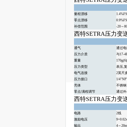
量程漂移
1.4%FS
零点漂移
0.9%FS
补偿范围
-20～8
西特SETRA压力变送器
通气
通过电缆
压力介质
与17
重量
170g(
压力类型
表压,
电气连接
2英尺多
压力接口
1/4"N
壳体
不锈钢
零点/满程调节
通过外
西特SETRA压力变送器
电路
2线
激励电压
9+0.0
输出
4～20