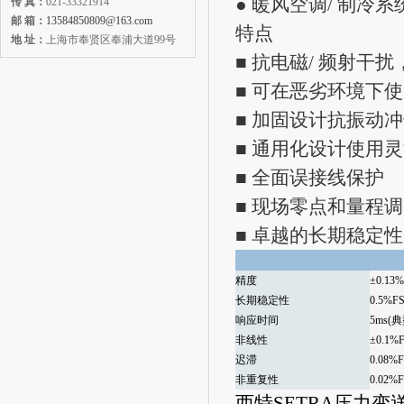
● 暖风空调/ 制冷系
传 真：
021-33321914
邮 箱：
13584850809@163.com
特点
地 址：
上海市奉贤区奉浦大道99号
■ 抗电磁/ 频射干
■ 可在恶劣环境下使用
■ 加固设计抗振动
■ 通用化设计使用
■ 全面误接线保护
■ 现场零点和量程
■ 卓越的长期稳定性
精度
±0.13
长期稳定性
0.5%F
响应时间
5ms(
非线性
±0.1%
迟滞
0.08%
非重复性
0.02%
西特SETRA压力变送器