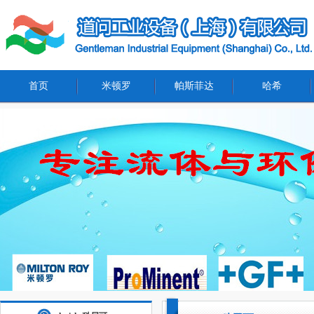
首页
米顿罗
帕斯菲达
哈希