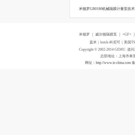
米顿罗GB0180机械隔膜计量泵技
米顿罗
|
威尔顿隔膜泵
|
+GF+
盖米
|
knick-科尼可
|
美国TS
Copyright © 2002-2014 GEMU. 道问工业
总部地址：上海市奉贤
网址：
http://www.ie-china.com
备