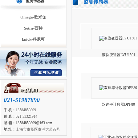
监测传感器
监测传感器
Omega-欧米伽
Setra-西特
knick-科尼可
液位变送器LVU1501
021-51987890
双速率计数器DPF80
手 机：
13584850809
传 真：
021-33321914
邮 箱：
13584850809@163.com
地 址：
上海市奉贤区奉浦大道99号