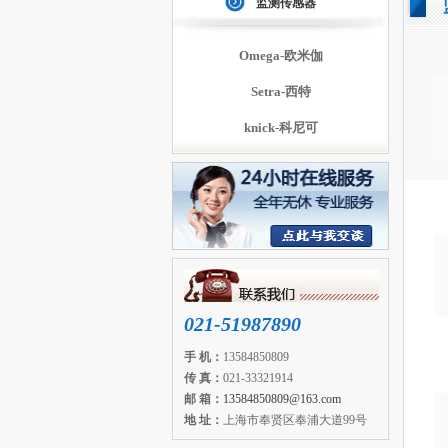
监测传感器
Omega-欧米伽
Setra-西特
knick-科尼可
021-51987890
手 机：
13584850809
传 真：
021-33321914
邮 箱：
13584850809@163.com
地 址：
上海市奉贤区奉浦大道99号