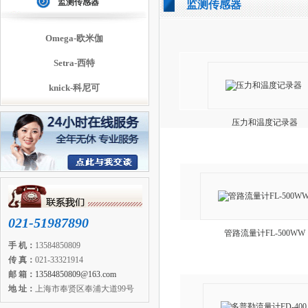
监测传感器
监测传感器
Omega-欧米伽
Setra-西特
knick-科尼可
压力和温度记录器
021-51987890
管路流量计FL-500WW
手 机：
13584850809
传 真：
021-33321914
邮 箱：
13584850809@163.com
地 址：
上海市奉贤区奉浦大道99号